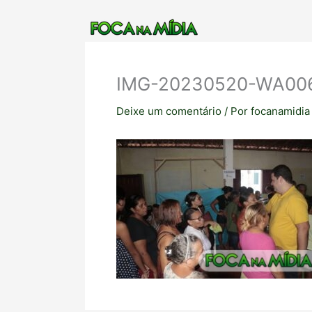
Ir
para
o
conteúdo
IMG-20230520-WA00
Deixe um comentário
/ Por
focanamidi