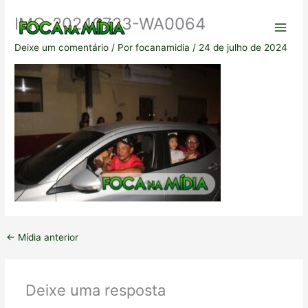
Ir
IMG-20240723-WA0064
para
o
Deixe um comentário
/ Por
focanamidia
/
24 de julho de 2024
conteúdo
←
Mídia anterior
Deixe uma resposta