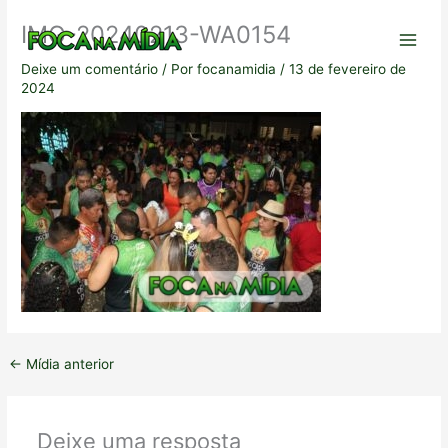
Ir
IMG-20240213-WA0154
para
o
Deixe um comentário
/ Por
focanamidia
/
13 de fevereiro de
conteúdo
2024
←
Mídia anterior
Deixe uma resposta