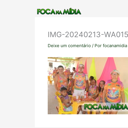
Ir
para
o
conteúdo
IMG-20240213-WA01
Deixe um comentário
/ Por
focanamidi