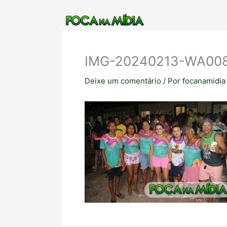
Ir
para
o
conteúdo
IMG-20240213-WA00
Deixe um comentário
/ Por
focanamidi