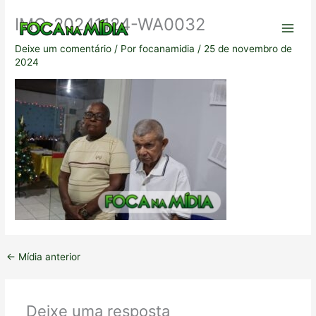
Ir
IMG-20241124-WA0032
para
o
Deixe um comentário
/ Por
focanamidia
/
25 de novembro de
conteúdo
2024
←
Mídia anterior
Deixe uma resposta